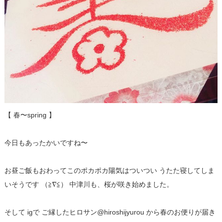
【 春〜spring 】
今日もあったかいですね〜
お昼ご飯もおわってこのポカポカ陽気はついつい うたた寝してしま
いそうです （≧∇≦） 中津川も、桜が咲き始めました️。
そして igで ご縁したヒロサン@hiroshijyurou から春のお便りが届き