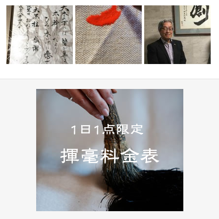
【 お誕生日祝い ご依頼品 】 〜
” 想い ” 〜新しい始ま
【 設立20周年記念 寄贈
h〜】
Hap…
り〜 初…
】