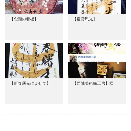
【念願の看板】
【慶雲恩光】
【新春曙光によせて】
【西陣美術織工房】様