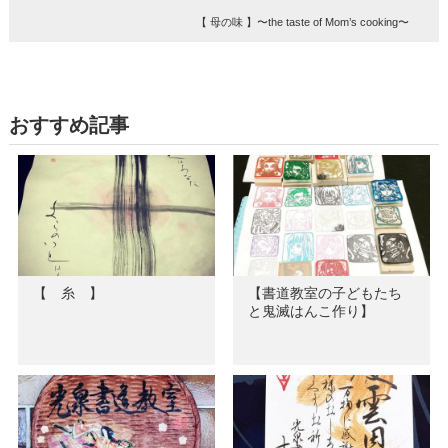
【 母の味 】〜the taste of Mom’s cooking〜
おすすめ記事
【 糸 】
【書道教室の子どもたち
と鬼滅はんこ作り】