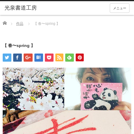
メニュー
Home
作品
【 春〜spring 】
【 春〜spring 】