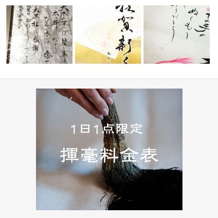
寄贈ご依頼
【 お誕生日祝い ご依頼品 】 〜
Hap…
《 安 〜relieved〜 》
【 ぬくもり 〜warmth〜】