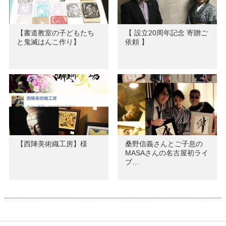
【書道教室の子どもたち
【 設立20周年記念 寄贈ご
と鬼滅はんこ作り】
依頼 】
【西陣美術織工房】様
桑野信義さんとご子息の
MASAさんの名古屋初ライ
ブ…