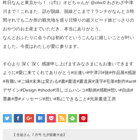
昨日なんと東京から！（≧∇≦）オビちゃんが @obic0 わざわざ中津
川まで！これまた、話が脱線、脱線どこまで？ランチがなんと３時
間それでも二か所の観光地を巡り日帰りの超スピード旅どっさりの
おやつのお土産までいただき、本当にありがとう。
なんとおふたりに会うのは初めてというこんなに嬉しいことが叶い
ました。今度はわたしが愛に参ります。
す️心より 深く 深く 感謝申し上げますみなさまにもお逢いできます
ように#愛に来てくれてありがとう#出逢い#中津川#旅#作品展#感謝
#有難い#ご縁#未来は変わる#書#書道#書道家#漢字#毛筆#創作#art#
デザイン#Design #shodo#消しゴムハンコ#動画#感動#想い#自由#
墨象#墨#メッセージ#想い#私にできること#光泉書道工房
【 生徒さん ７月号 七夕競書大会】