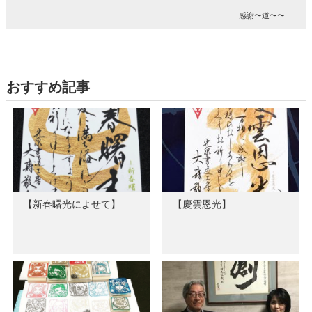
感謝〜道〜〜
おすすめ記事
【新春曙光によせて】
【慶雲恩光】