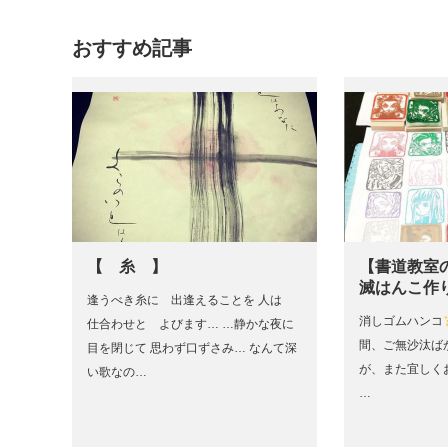
おすすめ記事
【 糸 】
【書道教室
滅はんこ作
逢うべき糸に 出逢えることを 人は
消しゴムハンコ
仕合わせと よびます… …静かな夜に
間、ご無沙汰ば
目を閉じて 思わず口ずさみ… なんて深
が、また宜し
い歌なの…
…