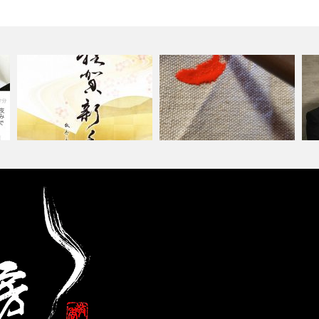
” 想い ” 〜新しい始ま
【
《 安 〜relieved〜 》
り〜 初…
】