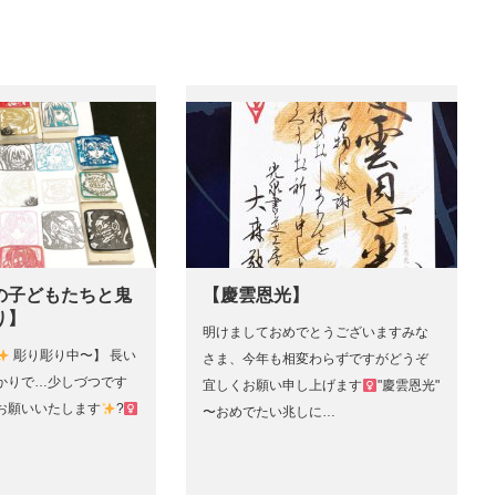
の子どもたちと鬼
【慶雲恩光】
り】
明けましておめでとうございますみな
彫り彫り中〜】 長い
さま、今年も相変わらずですがどうぞ
かりで…少しづつです
宜しくお願い申し上げます‍
"慶雲恩光"
くお願いいたします
?‍
〜おめでたい兆しに…