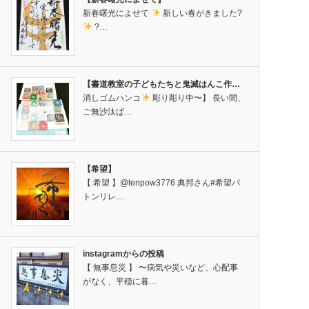
新春曙光によせて
新しい春がきました?
?…
【書道教室の子どもたちと鬼滅はんこ作…
消しゴムハンコ
彫り彫り中〜】 長い間、
ご無沙汰ば…
【希望】
【 希望 】@tenpow3776 典邦さん#希望バ
トンリレ…
instagramからの投稿
【 無事息災 】 〜病気や災いなど、心配事
がなく、平穏に暮…