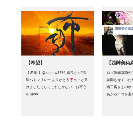
【希望】
【西陣美術
【 希望 】@tenpow3776 典邦さん#希
ロゴ依頼寂聴先
望バトンリレー ありがとう
やっと書
訪問させていた
けましたそしてこれしかない！お写心
織工房さまのホ
を @no…
あがるロゴを書