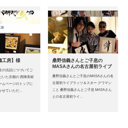
織工房】様
桑野信義さんとご子息の
MASAさんの名古屋初ライブ
生の法話につづいてご
桑野信義さんとご子息のMASAさんの名
だいた京都の 西陣美術
古屋初ライブラッツ＆スター クワマン
ームページのトップに
こと 桑野信義さんとご子息 MASAさん
かせていただ…
との名古屋初ライ…