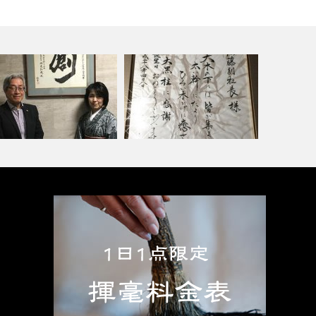
 設立20周年記念 寄贈ご依頼
【 お誕生日祝い ご依頼品 】 〜
Hap…