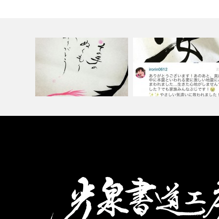
【 ぬくもり 〜warmth〜】
【生の声を聞いてください️!】