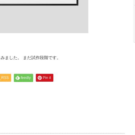
みました。 まだ試作段階です。
RSS
feedly
Pin it