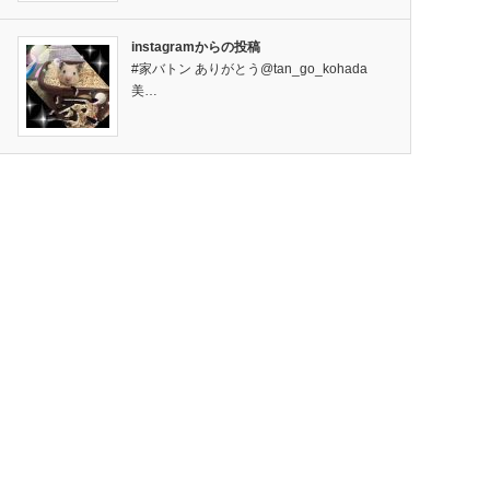
instagramからの投稿
#家バトン ありがとう@tan_go_kohada
美…