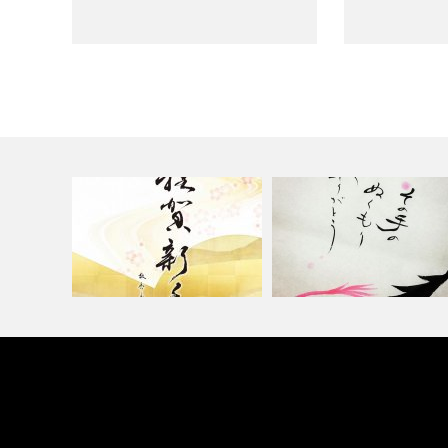
《 安 〜relieved〜 》
【 ぬくもり 〜warmth〜】