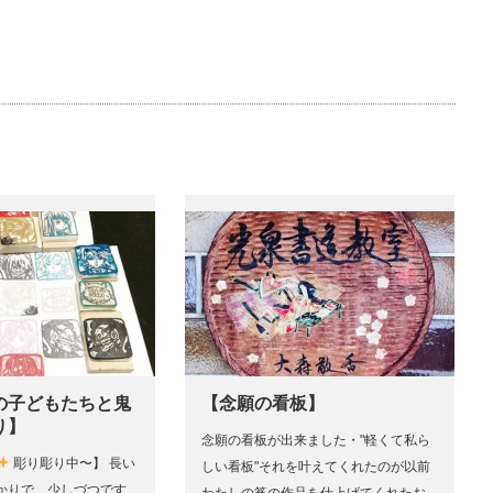
の子どもたちと鬼
【念願の看板】
り】
念願の看板が出来ました・"軽くて私ら
彫り彫り中〜】 長い
しい看板"それを叶えてくれたのが以前
かりで…少しづつです