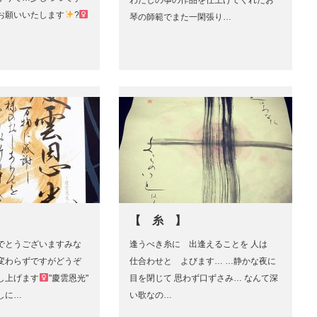
わたしの筝の作品を仕上げてくれたお
くお願いいたします
?‍
琴の師範でまた一閑張り…
】
【 糸 】
でとうございますみな
逢うべき糸に 出逢えることを 人は
変わらずですがどうぞ
仕合わせと よびます… …静かな夜に
上げます‍
"慶雲恩光"
目を閉じて 思わず口ずさみ… なんて深
しに…
い歌なの…