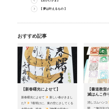
【おかげさま】
【 夢は叶えるもの 】
おすすめ記事
【新春曙光によせて】
【書道教室
滅はんこ作
新春曙光によせて
新しい春がきまし
消しゴムハンコ
た?
?夜明けに、東の空にさしてくる
間、ご無沙汰ば