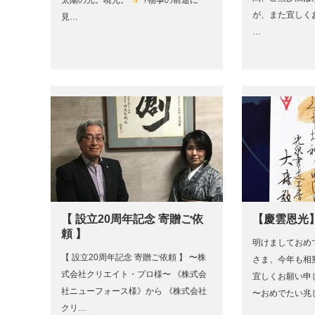
太陽の光。暁光。
?物事の前途に
が、また宜し
見…
…
【 設立20周年記念 寄贈ご依
【慶雲恩光
頼 】
明けましておめ
【 設立20周年記念 寄贈ご依頼 】 〜株
さま、今年も相
式会社クリエイト・プロ様〜 《株式会
宜しくお願い申し
社ニューフォース様》から 《株式会社
〜おめでたい兆
クリ…