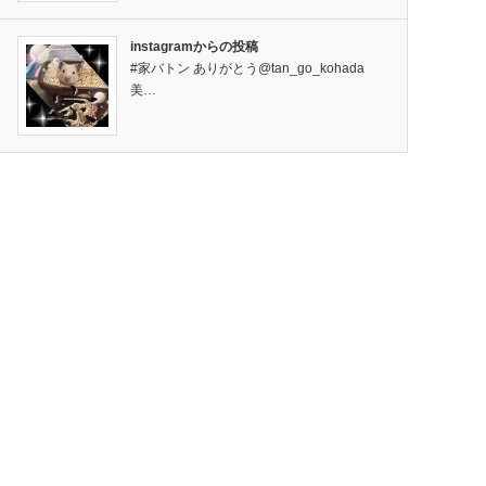
instagramからの投稿
#家バトン ありがとう@tan_go_kohada
美…