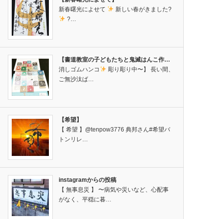
新春曙光によせて
新しい春がきました?
?…
【書道教室の子どもたちと鬼滅はんこ作…
消しゴムハンコ
彫り彫り中〜】 長い間、
ご無沙汰ば…
【希望】
【 希望 】@tenpow3776 典邦さん#希望バ
トンリレ…
instagramからの投稿
【 無事息災 】 〜病気や災いなど、心配事
がなく、平穏に暮…