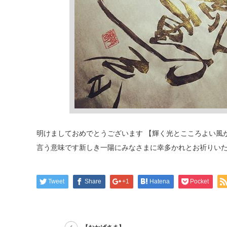
明けましておめでとうございます 【輝く光とこころよい風
言う意味です新しき一陽にみなさまに幸多かれとお祈りい
Tweet
Share
+1
Hatena
Pocket