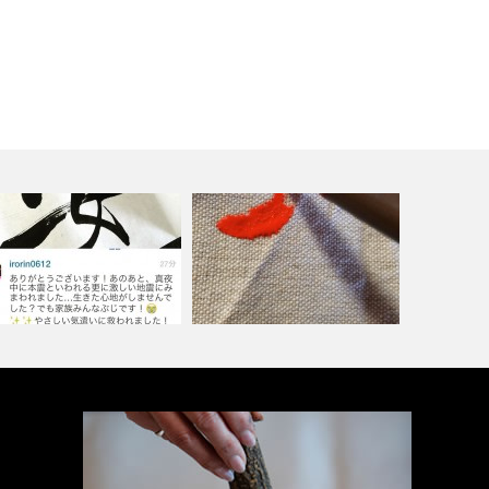
” 想い ” 〜新しい始ま
生の声を聞いてください️!】
り〜 初…