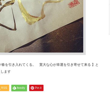
が春を引き入れてくる。 寛大な心が幸運を引き寄せて来る 】と
たします
RSS
feedly
Pin it