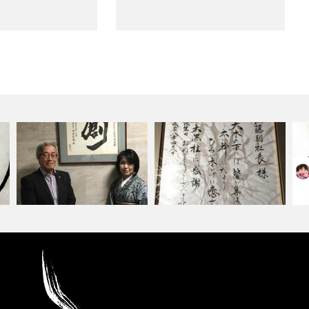
【 設立20周年記念 寄贈ご依頼
【 お誕生日祝い ご依頼品 】 〜
】
Hap…
【