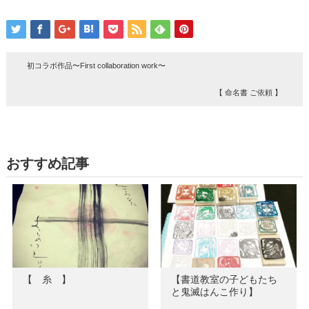
初コラボ作品〜First collaboration work〜
【 命名書 ご依頼 】
おすすめ記事
【 糸 】
【書道教室の子どもたち
と鬼滅はんこ作り】