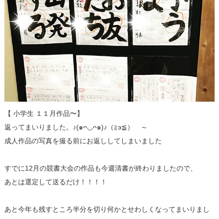
【 小学生 １１月作品〜】
返ってまいりました。♪(๑ᴖ◡ᴖ๑)♪（≧э≦）ゞ～
成人作品の写真を撮る前にお返ししてしまいました
すでに12月の競書大会の作品も今週清書が終わりましたので、
あとは選定して送るだけ！！！！
あと今年も残すところ半分を切り何かとせわしくなってまいりまし