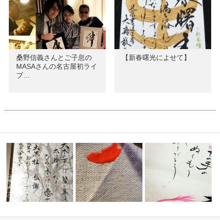
桑野信義さんとご子息の
【新春曙光によせて】
MASAさんの名古屋初ライ
ブ…