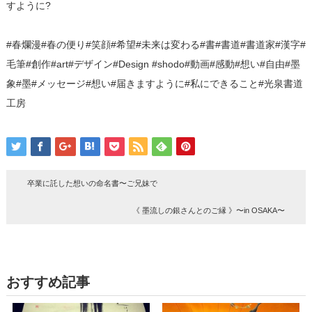
すように?
#春爛漫#春の便り#笑顔#希望#未来は変わる#書#書道#書道家#漢字#
毛筆#創作#art#デザイン#Design #shodo#動画#感動#想い#自由#墨
象#墨#メッセージ#想い#届きますように#私にできること#光泉書道
工房
卒業に託した想いの命名書〜ご兄妹で
《 墨流しの銀さんとのご縁 》〜in OSAKA〜
おすすめ記事