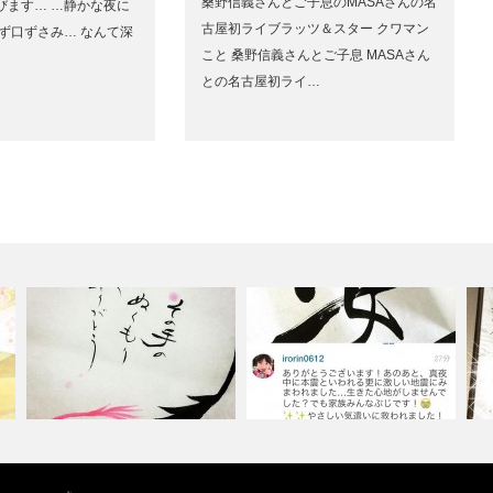
桑野信義さんとご子息のMASAさんの名
びます… …静かな夜に
古屋初ライブラッツ＆スター クワマン
ず口ずさみ… なんて深
こと 桑野信義さんとご子息 MASAさん
との名古屋初ライ…