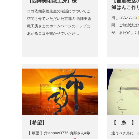
【西陣美術織工房】様
【書道教室
滅はんこ作
ロゴ依頼寂聴先生の法話につづいてご
消しゴムハンコ
訪問させていただいた京都の 西陣美術
間、ご無沙汰ば
織工房さまのホームページのトップに
が、また宜し
あがるロゴを書かせていただ…
…
【希望】
【 糸 】
【 希望 】@tenpow3776 典邦さん#希
逢うべき糸に 