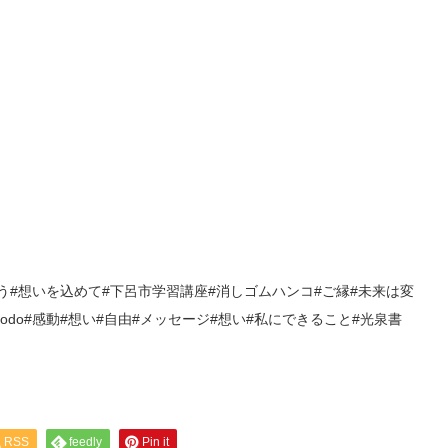
ろう#想いを込めて#下呂市学習講座#消しゴムハンコ#ご縁#未来は変
 #shodo#感動#想い#自由#メッセージ#想い#私にできること#光泉書
RSS
feedly
Pin it