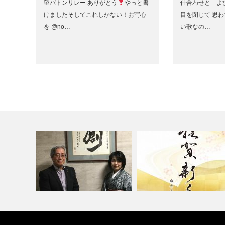
望バトンリレー ありがとう
やっと書
仕合わせと よ
けましたそしてこれしかない！お写心
目を閉じて 思わ
を @no…
い歌なの…