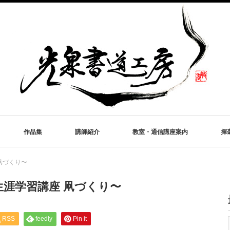
作品集
講師紹介
教室・通信講座案内
揮
凧づくり〜
生涯学習講座 凧づくり〜
RSS
feedly
Pin it