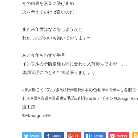
その結果を素直に受け止め
次を考えていけば良いのだ！
また来年度はなにをしようかと
わたしの頭の中も動いております〜
あと今年もわずか半月
インフルの予防接種も間に合わず入荷待ちですが、、、
体調管理につとめ年末頑張りましょう
#凧#動こう#気づき#好転#暗転#水彩色鉛筆#簡単#心を贈
わる#書#書道#書道家#毛筆#創作#art#デザイン#Design
道工房
%%images%%
Tweet
Share
+1
Hatena
Pocket