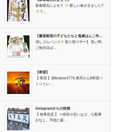
新春曙光によせて
新しい春がきました?
?…
【書道教室の子どもたちと鬼滅はんこ作…
消しゴムハンコ
彫り彫り中〜】 長い間、
ご無沙汰ば…
【希望】
【 希望 】@tenpow3776 典邦さん#希望バ
トンリレ…
instagramからの投稿
【 無事息災 】 〜病気や災いなど、心配事
がなく、平穏に暮…