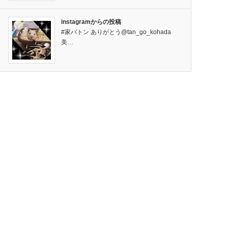
instagramからの投稿
#家バトン ありがとう@tan_go_kohada
美…