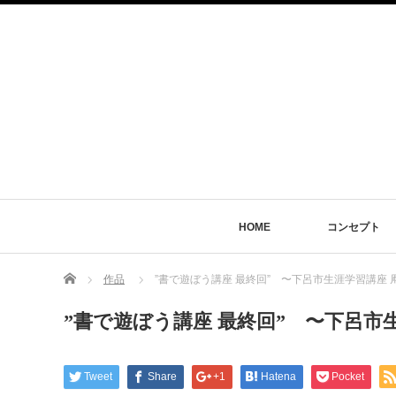
HOME
コンセプト
Home
作品
”書で遊ぼう講座 最終回” 〜下呂市生涯学習講座 
”書で遊ぼう講座 最終回” 〜下呂市
Tweet
Share
+1
Hatena
Pocket