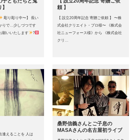
の子どもたちと鬼
【 設立20周年記念 寄贈ご依
り】
頼 】
彫り彫り中〜】 長い
【 設立20周年記念 寄贈ご依頼 】 〜株
かりで…少しづつです
式会社クリエイト・プロ様〜 《株式会
くお願いいたします
?‍
社ニューフォース様》から 《株式会社
クリ…
桑野信義さんとご子息の
MASAさんの名古屋初ライブ
出逢えることを 人は