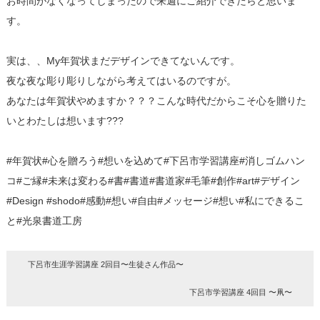
お時間がなくなってしまったので来週にご紹介できたらと思いま
す。
実は、、My年賀状まだデザインできてないんです。
夜な夜な彫り彫りしながら考えてはいるのですが。
あなたは年賀状やめますか？？？こんな時代だからこそ心を贈りた
いとわたしは想います???
#年賀状#心を贈ろう#想いを込めて#下呂市学習講座#消しゴムハン
コ#ご縁#未来は変わる#書#書道#書道家#毛筆#創作#art#デザイン
#Design #shodo#感動#想い#自由#メッセージ#想い#私にできるこ
と#光泉書道工房
下呂市生涯学習講座 2回目〜生徒さん作品〜
下呂市学習講座 4回目 〜凧〜