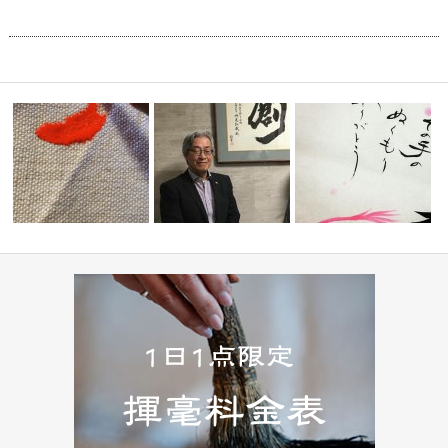
” 想い ” 〜新しい始ま
【 設立20周年記念 寄贈ご依頼
い️!】
り〜 初…
】
【 ぬくもり 〜warmth〜】